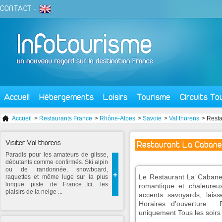
CONTACT
-
Accueil
Hébergements
Loisirs
Tourisme
Circuits To
Accueil
>
Restaurants France
>
Rhône-Alpes
>
Savoie
>
Val thorens
> Resta
Visiter Val thorens
Restaurant La Cabane
Paradis pour les amateurs de glisse,
débutants comme confirmés. Ski alpin
ou de randonnée, snowboard,
+
Le Restaurant La Cabane 
raquettes et même luge sur la plus
longue piste de France...Ici, les
romantique et chaleureu
plaisirs de la neige ...
accents savoyards, laiss
Horaires d'ouverture : 
uniquement Tous les soirs