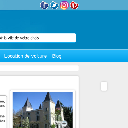
Location de voiture
Blog
tée,
ans
sine
bien