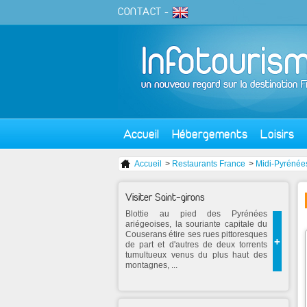
CONTACT
-
Accueil
Hébergements
Loisirs
Accueil
>
Restaurants France
>
Midi-Pyrénée
Visiter Saint-girons
Blottie au pied des Pyrénées
ariégeoises, la souriante capitale du
Couserans étire ses rues pittoresques
+
de part et d'autres de deux torrents
tumultueux venus du plus haut des
montagnes, ...