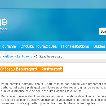
Tourisme
Circuits Touristiques
Manifestations
Guides
s
>
Ariège
>
Saint-girons
> Château beauregard
Château Beauregard - Restaurant
Parmi carottes, poireaux, choux.... paul et toute son équipe vous préparent po
garbure... et autres plats gastronomiques pour des repas dignes de ce nom, s
oublier la fameuse côte de boeuf et autres viandes savoureuse.
Dans cette nouvelle structures dédiée au passé, il élabore devant vous une cui
au feu de bois pleine des saveurs d'antan et vous dévoile ses secrets de famille 
conservés jusqu'à aujourd'hui pour le plus grand bonheur de vos papilles.