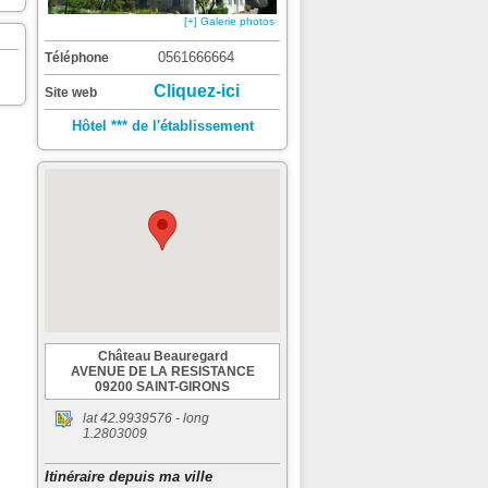
[+] Galerie photos
0561666664
Téléphone
Cliquez-ici
Site web
Hôtel *** de l'établissement
Château Beauregard
AVENUE DE LA RESISTANCE
09200 SAINT-GIRONS
lat
42.9939576
- long
1.2803009
Itinéraire depuis ma ville