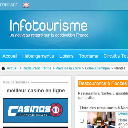
CONTACT
-
Accueil
Hébergements
Loisirs
Tourisme
Circuits To
Accueil
>
Restaurant France
>
Pays de la Loire
>
Loire-Atlantique
> Nantes
Nos partenaires
Restaurants à Nantes
meilleur casino en ligne
Restaurants à Nantes disponibl
sur la ville.
Liste des restaurants à Nan
Beauj
Notre 
en vo