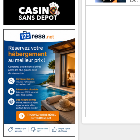
13€ ,