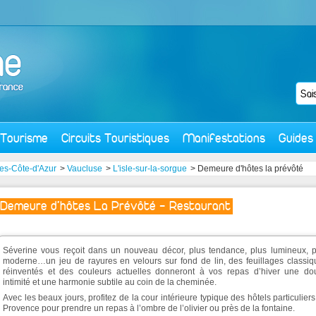
Tourisme
Circuits Touristiques
Manifestations
Guides
es-Côte-d'Azur
>
Vaucluse
>
L'isle-sur-la-sorgue
> Demeure d'hôtes la prévôté
Demeure d'hôtes La Prévôté - Restaurant
Séverine vous reçoit dans un nouveau décor, plus tendance, plus lumineux, p
moderne…un jeu de rayures en velours sur fond de lin, des feuillages classiq
réinventés et des couleurs actuelles donneront à vos repas d’hiver une do
intimité et une harmonie subtile au coin de la cheminée.
Avec les beaux jours, profitez de la cour intérieure typique des hôtels particulier
Provence pour prendre un repas à l’ombre de l’olivier ou près de la fontaine.