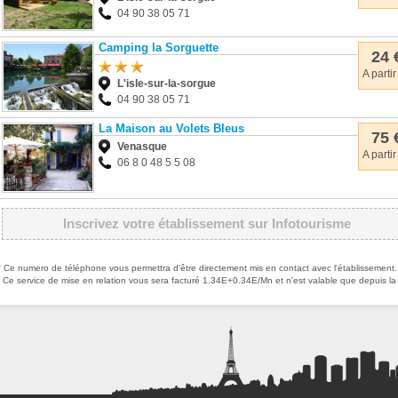
04 90 38 05 71
Camping la Sorguette
24 
A partir
L'isle-sur-la-sorgue
04 90 38 05 71
La Maison au Volets Bleus
75 
Venasque
A partir
06 8 0 48 5 5 08
Inscrivez votre établissement sur Infotourisme
* Ce numero de téléphone vous permettra d'être directement mis en contact avec l'établissement.
Ce service de mise en relation vous sera facturé 1.34E+0.34E/Mn et n'est valable que depuis la