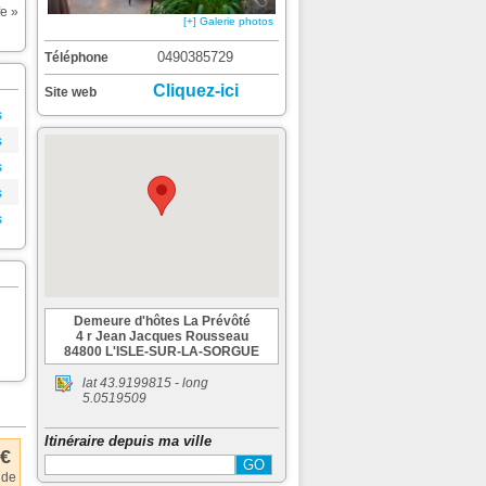
fe »
[+] Galerie photos
0490385729
Téléphone
Cliquez-ici
Site web
s
s
s
s
s
Demeure d'hôtes La Prévôté
4 r Jean Jacques Rousseau
84800 L'ISLE-SUR-LA-SORGUE
lat
43.9199815
- long
5.0519509
Itinéraire depuis ma ville
 €
 de