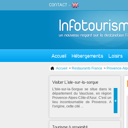
CONTACT
-
Accueil
Hébergements
Loisirs
Accueil
>
Restaurants France
>
Provence-Alp
Visiter L'isle-sur-la-sorgue
L'Isle-sur-la-Sorgue se situe dans le
département du Vaucluse, en région
Provence-Alpes-Côte-d'Azur. C'est un
+
lieu incontournable de Provence. A
l'origine, cette cité ...
Tourisme à proximité