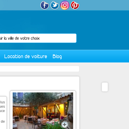
Location de voiture
Blog
lus
ues
uce
s de