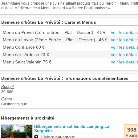
Jean-Marie vous propose une cuisine alliant produits frais du Terroir « Menu Truf
et de la Méditerranée « Menu Homard » « Soirée Bouillabaisse ».
Demeure d'hôtes La Prévôté : Carte et Menus
Menu du Prévôt (1ère entrée – Plat – Dessert) : 41 €
Voir les détail
Menu du Lavoir (2ème Entrée – Plat – Dessert) : 46 €
Voir les détail
Menu Confiance 60 €
Voir les détail
Menu sur l’Ardoise 23 €
Voir les détail
Menu Saint Valentin 75 €
Voir les détail
Demeure d'hôtes La Prévôté : Informations complémentaires
Budget
30-60€
Genre
Gastronomique
Hébergements à proximité
Hébergements insolites du camping La
308
Sorguette
A partir
L'isle-sur-la-sorgue