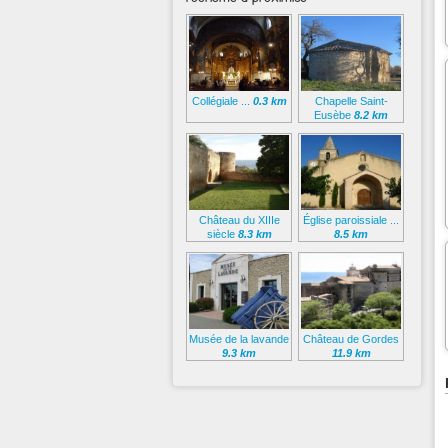
Collégiale ...
0.3 km
Chapelle Saint-
Eusèbe
8.2 km
Château du XIIIe
Église paroissiale ...
siècle
8.3 km
8.5 km
Musée de la lavande
Château de Gordes
9.3 km
11.9 km