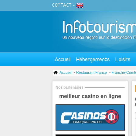
CONTACT
-
Accueil
Hébergements
Loisirs
Accueil
>
Restaurant France
>
Franche-Comt
Nos partenaires
meilleur casino en ligne