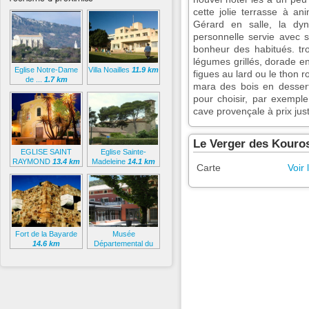
cette jolie terrasse à an
Gérard en salle, la dy
personnelle servie avec so
bonheur des habitués. tr
légumes grillés, dorade en
Eglise Notre-Dame
Villa Noailles
11.9 km
figues au lard ou le thon 
de ...
1.7 km
mara des bois en dessert
pour choisir, par exemple
cave provençale à prix jus
Le Verger des Kouros
EGLISE SAINT
Eglise Sainte-
RAYMOND
13.4 km
Madeleine
14.1 km
Carte
Voir 
Fort de la Bayarde
Musée
14.6 km
Départemental du
Var
15.5 km