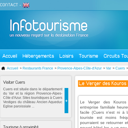
CONTACT
-
Accueil
Hébergements
Loisirs
Tourisme
Circuits To
Accueil
>
Restaurants France
>
Provence-Alpes-Côte-d'Azur
>
Var
>
Cuers
>
Visiter Cuers
Le Verger des Kouros
Cuers est située dans le département
du Var et la région Provence-Alpes-
Côte d'Azur. Sites touristiques à Cuers
+
Le Verger des Kouros
Vestiges du château Ancien Aqueduc
Eglise paroissiale ...
entreprise familiale heu
facile (Cuers n'est ni à
touriste est moins fréq
pourraient se retourner et
Tourisme à proximité
nouvel hôtel les a un peu 