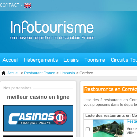
CONTACT
-
Accueil
Hébergements
Loisirs
Tourisme
Circuits To
Accueil
>
Restaurant France
>
Limousin
> Corrèze
Nos partenaires
Restaurants en Corrè
meilleur casino en ligne
Liste des 2 restaurants en Cor
vous proposons dans le départ
Liste des restaurants en Co
Resta
Venez
Ville :