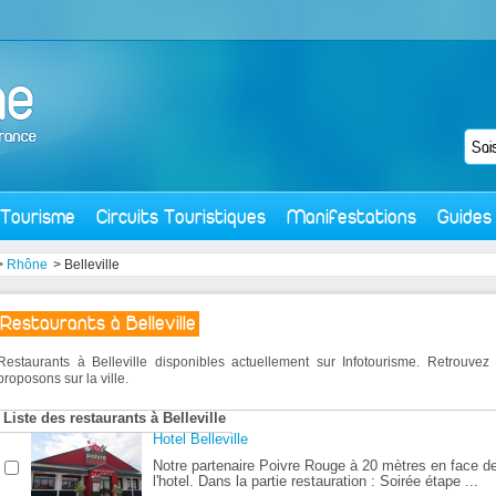
Tourisme
Circuits Touristiques
Manifestations
Guides
>
Rhône
> Belleville
Restaurants à Belleville
Restaurants à Belleville disponibles actuellement sur Infotourisme. Retrouve
proposons sur la ville.
Liste des restaurants à Belleville
Hotel Belleville
Notre partenaire Poivre Rouge à 20 mètres en face d
l'hotel. Dans la partie restauration : Soirée étape ...