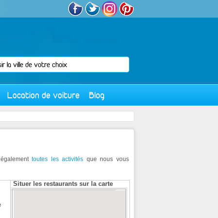
Location de voiture
Blog
z également
toutes les activités
que nous vous
Situer les restaurants sur la carte
e