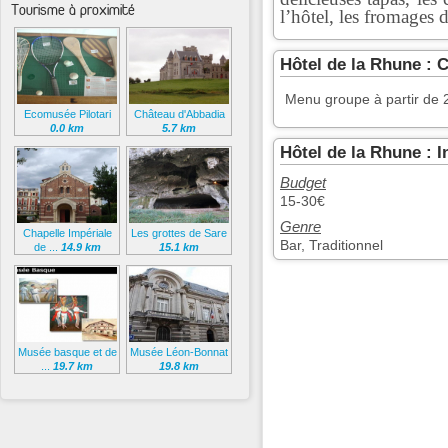
Tourisme à proximité
l’hôtel, les fromages
Hôtel de la Rhune : 
Menu groupe à partir de
Ecomusée Pilotari
Château d'Abbadia
0.0 km
5.7 km
Hôtel de la Rhune : 
Budget
15-30€
Genre
Chapelle Impériale
Les grottes de Sare
Bar, Traditionnel
de ...
14.9 km
15.1 km
Musée basque et de
Musée Léon-Bonnat
...
19.7 km
19.8 km