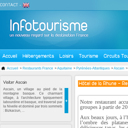
CONTACT
-
Accueil
Hébergements
Loisirs
Tourisme
Circuits To
Accueil
>
Restaurants France
>
Aquitaine
>
Pyrénées-Atlantiques
>
Ascain
>
Visiter Ascain
Hôtel de la Rhune - R
Ascain, un village au pied de la
montagne basque. Ce charmant
village, à l'architecture typiquement
+
Notre restaurant acc
labourdine et basque, est traversé par
groupes à partir de 2
la Nivelle et dominé par trois sommets
: Bizkarzun, ...
Aux beaux jours, à l’
l’ombre des platane
délicieuses tapas, les