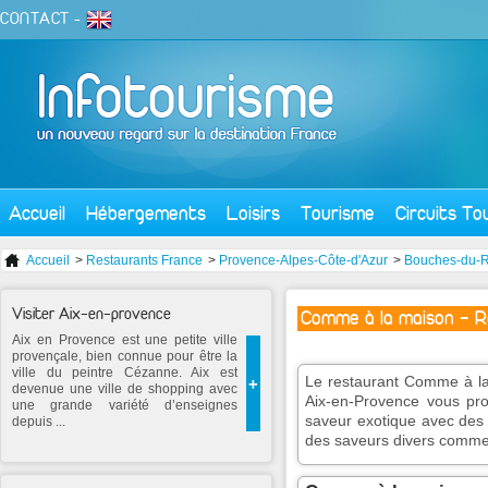
CONTACT
-
Accueil
Hébergements
Loisirs
Tourisme
Circuits To
Accueil
>
Restaurants France
>
Provence-Alpes-Côte-d'Azur
>
Bouches-du-
Visiter Aix-en-provence
Comme à la maison - 
Aix en Provence est une petite ville
provençale, bien connue pour être la
ville du peintre Cézanne. Aix est
Le restaurant Comme à la
+
devenue une ville de shopping avec
Aix-en-Provence vous prop
une grande variété d’enseignes
saveur exotique avec des 
depuis ...
des saveurs divers comme 