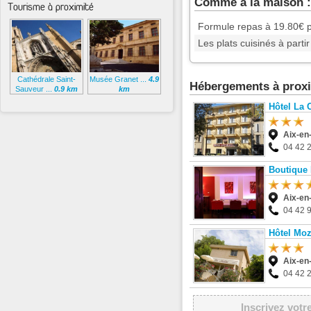
Comme à la maison :
Tourisme à proximité
Formule repas à 19.80€ 
Les plats cuisinés à part
Cathédrale Saint-
Musée Granet ...
4.9
Hébergements à proxi
Sauveur ...
0.9 km
km
Hôtel La 
Aix-en
04 42 
Boutique 
Aix-en
04 42 9
Hôtel Moz
Aix-en
04 42 
Inscrivez votr