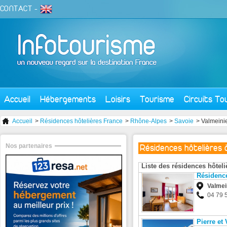
CONTACT
-
Accueil
Hébergements
Loisirs
Tourisme
Circuits To
Accueil
>
Résidences hôtelières France
>
Rhône-Alpes
>
Savoie
> Valmeini
Nos partenaires
Résidences hôtelières 
Liste des résidences hôteli
Résidence
Valmei
04 79 
Pierre et