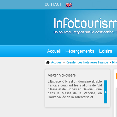
CONTACT
-
Accueil
Hébergements
Loisirs
Accueil
>
Résidences hôtelières France
>
Rh
Visiter Val-d'isere
L'Espace Killy est un domaine skiable
français couplant les stations de Val
d'Isère et de Tignes en Savoie. Situé
+
dans le Massif de la Vanoise, en
Haute Vallée de la Tarentaise et ...