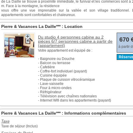
de La Daille se trouve à proximité immédiate, le funival et les commerces sont à
m. Face à la montagne, la résidence
vous offre une vue imprenable sur la vallée et son village traditionnel. 
appartements sont confortables et chaleureux.
Pierre & Vacances La Daille*** : Location
Du studio 4 personnes cabine au 2
670 
pièces 6/7 personnes cabine.a partir de
(appartement)
à partir 
Votre appartement est équipé de :
Réserve
- Baignoire ou Douche
- Balcon ou terrasse
- Cafetière
- Coffre-fort individuel (payant)
- Cuisine équipée
- Plaque de cuisson vitrocéramique
- Lave-vaisselle
- Four à micro-ondes
- Réfrigérateur
- Télévision avec chaînes nationales
- Internet Wifi dans les appartements (payant)
Pierre & Vacances La Daille*** : Informations complémentaires
Taxe
Taxe de séjour (Inclus)