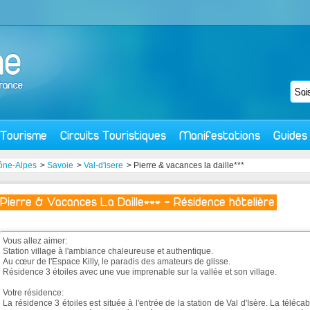
Tourisme
Circuits Touristiques
Manifestations
Guides
ône-Alpes
>
Savoie
>
Val-d'isere
> Pierre & vacances la daille***
Pierre & Vacances La Daille*** - Résidence hôtelière
Vous allez aimer:
Station village à l'ambiance chaleureuse et authentique.
Au cœur de l'Espace Killy, le paradis des amateurs de glisse.
Résidence 3 étoiles avec une vue imprenable sur la vallée et son village.
Votre résidence:
La résidence 3 étoiles est située à l'entrée de la station de Val d'Isère. La téléca