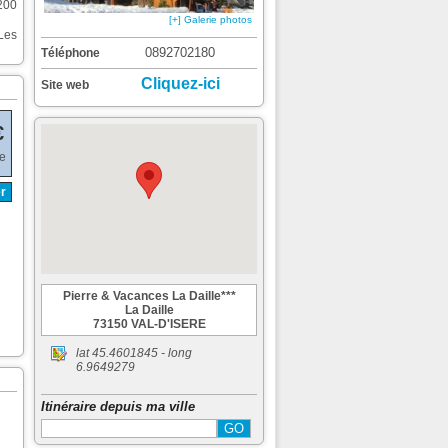
 200
[+] Galerie photos
Les
0892702180
Téléphone
Cliquez-ici
Site web
€
de
r
Pierre & Vacances La Daille***
La Daille
73150 VAL-D'ISERE
lat
45.4601845
- long
6.9649279
Itinéraire depuis ma ville