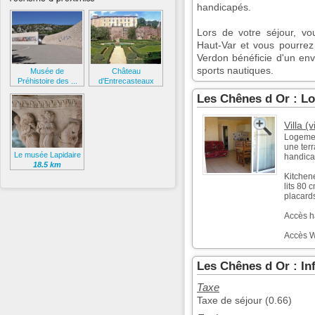
handicapés.
Lors de votre séjour, v
Haut-Var et vous pourrez 
Verdon bénéficie d'un env
sports nautiques.
Musée de
Château
Préhistoire des ...
d'Entrecasteaux
9.9 km
17.4 km
Les Chênes d Or : Lo
Villa (v
Logemen
une ter
Le musée Lapidaire
handica
18.5 km
Kitchene
lits 80 
placards
Accès h
Accès W
Les Chênes d Or : I
Taxe
Taxe de séjour (0.66)