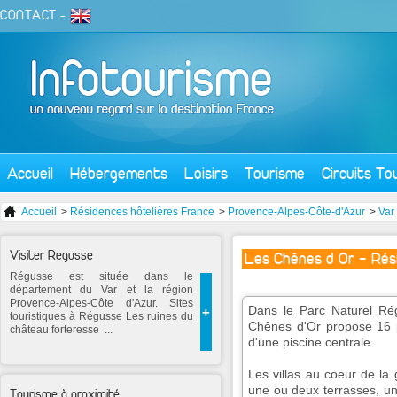
CONTACT
-
Accueil
Hébergements
Loisirs
Tourisme
Circuits To
Accueil
>
Résidences hôtelières France
>
Provence-Alpes-Côte-d'Azur
>
Var
Visiter Regusse
Les Chênes d Or - Rési
Régusse est située dans le
département du Var et la région
Provence-Alpes-Côte d'Azur. Sites
Dans le Parc Naturel Rég
+
touristiques à Régusse Les ruines du
Chênes d'Or propose 16 p
château forteresse ...
d'une piscine centrale.
Les villas au coeur de la
une ou deux terrasses, une
Tourisme à proximité