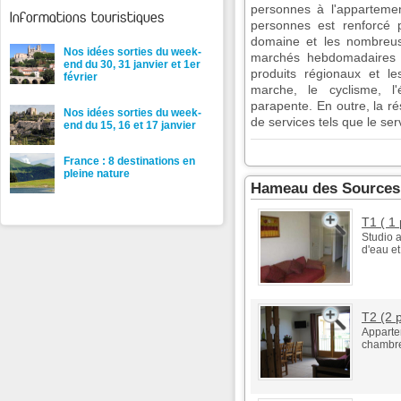
personnes à l'appartem
Informations touristiques
personnes est renforcé p
domaine et les nombreus
Nos idées sorties du week-
marchés hebdomadaires 
end du 30, 31 janvier et 1er
produits régionaux et l
février
marche, le cyclisme, l'é
parapente. En outre, la ré
Nos idées sorties du week-
de services tels que le ser
end du 15, 16 et 17 janvier
France : 8 destinations en
pleine nature
Hameau des Sources 
T1 ( 1
Studio a
d'eau et
T2 (2 
Apparte
chambre,