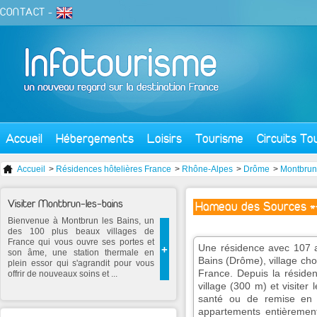
CONTACT
-
Accueil
Hébergements
Loisirs
Tourisme
Circuits To
Accueil
>
Résidences hôtelières France
>
Rhône-Alpes
>
Drôme
>
Montbrun
Visiter Montbrun-les-bains
Hameau des Sources **
Bienvenue à Montbrun les Bains, un
des 100 plus beaux villages de
France qui vous ouvre ses portes et
Une résidence avec 107 a
+
son âme, une station thermale en
Bains (Drôme), village cho
plein essor qui s'agrandit pour vous
France. Depuis la réside
offrir de nouveaux soins et ...
village (300 m) et visiter 
santé ou de remise en 
appartements entièremen