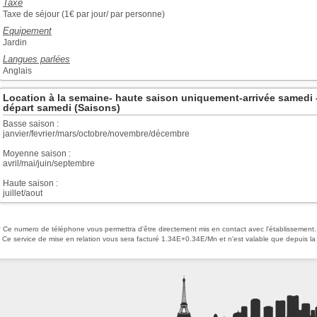
Taxe
Taxe de séjour (1€ par jour/ par personne)
Equipement
Jardin
Langues parlées
Anglais
Location à la semaine- haute saison uniquement-arrivée samedi 
départ samedi (Saisons)
Basse saison :
janvier/fevrier/mars/octobre/novembre/décembre
Moyenne saison :
avril/mai/juin/septembre
Haute saison :
juillet/aout
* Ce numero de téléphone vous permettra d'être directement mis en contact avec l'établissement.
Ce service de mise en relation vous sera facturé 1.34E+0.34E/Mn et n'est valable que depuis la