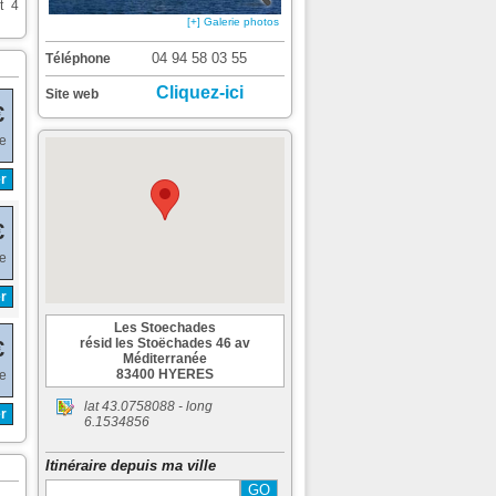
t 4
[+] Galerie photos
04 94 58 03 55
Téléphone
Cliquez-ici
Site web
€
de
r
€
de
r
Les Stoechades
résid les Stoëchades 46 av
€
Méditerranée
83400 HYERES
de
lat
43.0758088
- long
r
6.1534856
Itinéraire depuis ma ville