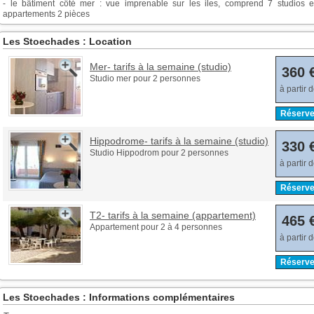
- le bâtiment côté mer : vue imprenable sur les iles, comprend 7 studios e
appartements 2 pièces
Les Stoechades : Location
Mer- tarifs à la semaine (studio)
360 
Studio mer pour 2 personnes
à partir 
Réserve
Hippodrome- tarifs à la semaine (studio)
330 
Studio Hippodrom pour 2 personnes
à partir 
Réserve
T2- tarifs à la semaine (appartement)
465 
Appartement pour 2 à 4 personnes
à partir 
Réserve
Les Stoechades : Informations complémentaires