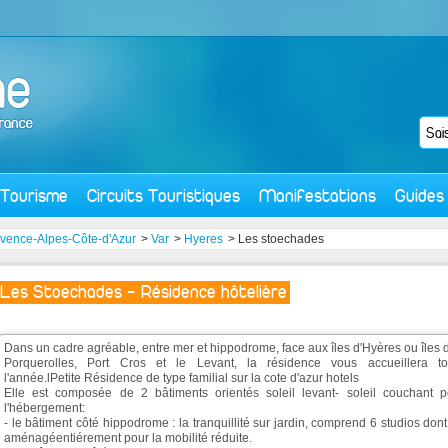
Tourisme
Circuits Touristiques
Manifestations
Guides
vence-Alpes-Côte-d'Azur
>
Var
>
Hyeres
> Les stoechades
Les Stoechades - Résidence hôtelière
Dans un cadre agréable, entre mer et hippodrome, face aux îles d'Hyères ou îles 
Porquerolles, Port Cros et le Levant, la résidence vous accueillera to
l'année.lPetite Résidence de type familial sur la cote d'azur hotels
Elle est composée de 2 bâtiments orientés soleil levant- soleil couchant p
l'hébergement:
- le bâtiment côté hippodrome : la tranquillité sur jardin, comprend 6 studios don
aménagéentiérement pour la mobilité réduite.