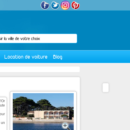
Location de voiture
Blog
d'Or
ute
our
t un