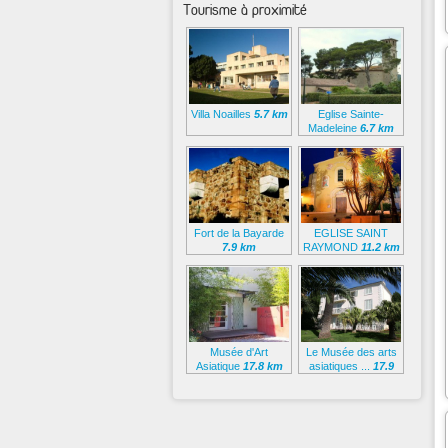
Tourisme à proximité
Villa Noailles
5.7 km
Eglise Sainte-
Madeleine
6.7 km
Fort de la Bayarde
EGLISE SAINT
7.9 km
RAYMOND
11.2 km
Musée d'Art
Le Musée des arts
Asiatique
17.8 km
asiatiques ...
17.9
km