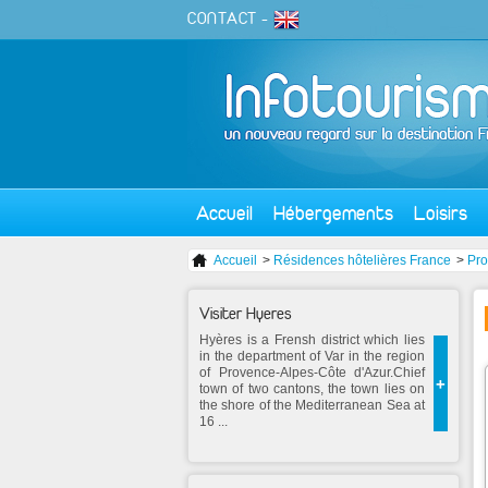
CONTACT
-
Accueil
Hébergements
Loisirs
Accueil
>
Résidences hôtelières France
>
Pro
Visiter Hyeres
Hyères is a Frensh district which lies
in the department of Var in the region
of Provence-Alpes-Côte d'Azur.Chief
+
town of two cantons, the town lies on
the shore of the Mediterranean Sea at
16 ...