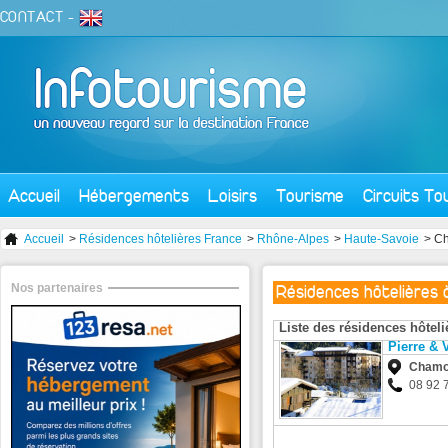
CONTACT
-
Accueil
Hébergements
Loisirs
Tourisme
Circuits To
Accueil
>
Résidences hôtelières France
>
Rhône-Alpes
>
Haute-Savoie
> C
Nos partenaires
Résidences hôtelières
Liste des résidences hôtel
Pierre & 
Chamo
08 92 