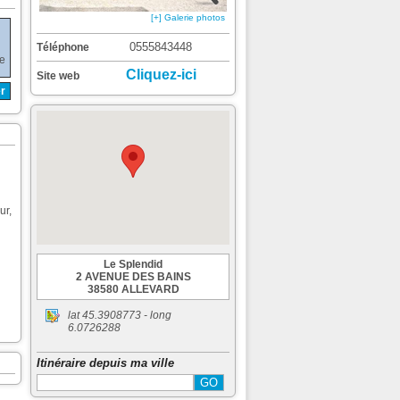
[+] Galerie photos
0555843448
Téléphone
de
Cliquez-ici
Site web
r
ur,
Le Splendid
2 AVENUE DES BAINS
38580 ALLEVARD
lat
45.3908773
- long
6.0726288
Itinéraire depuis ma ville