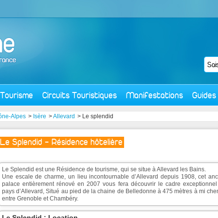
Tourisme
Circuits Touristiques
Manifestations
Guides
ône-Alpes
>
Isère
>
Allevard
> Le splendid
Le Splendid - Résidence hôtelière
Le Splendid est une Résidence de tourisme, qui se situe à Allevard les Bains.
Une escale de charme, un lieu incontournable d’Allevard depuis 1908, cet anc
palace entièrement rénové en 2007 vous fera découvrir le cadre exceptionnel
pays d’Allevard, Situé au pied de la chaine de Belledonne à 475 mètres à mi ch
entre Grenoble et Chambéry.
Le Splendid : Location