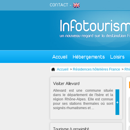
CONTACT
-
Accueil
Hébergements
Loisirs
Accueil
>
Résidences hôtelières France
>
Rh
Visiter Allevard
Allevard est une commune située
dans le département de l'Isère et la
région Rhône-Alpes. Elle est connue
+
pour ses stations thermales où sont
soignés rhumatismes et ...
Tourisme à proximité