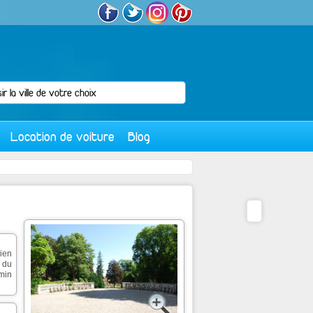
Location de voiture
Blog
ien
 du
emin