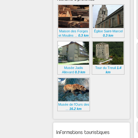
Maison des Forges
Église Saint-Marcel
et Moulins ...
0.3 km
0.3 km
Musée Jadis
Tour du Treuil
1.4
Allevard
0.3 km
km
Musée de l'Ours des
...
16.2 km
Informations touristiques