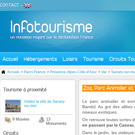
CONTACT
-
Accueil
Hébergements
Loisirs
Tourisme
Circuits To
Accueil
>
Parcs France
>
Provence-Alpes-Côte-d'Azur
>
Var
>
Sanary-sur-me
Zoa, Parc Animalier et
Tourisme à proximité
Le parc animalier et ex
Visitez la ville de Sanary-
sur-mer
Bandol. Au gré des allées
oiseaux exotiques.
9 Musées
13
On retrouve toutes sortes 
Monuments
en passant par le Casoar,
Circuits
Dans le jardin, les visiteur