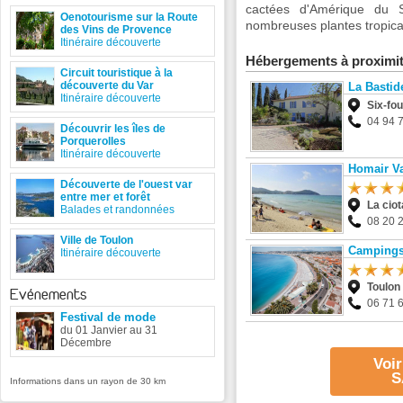
cactées d'Amérique du 
Oenotourisme sur la Route
nombreuses plantes tropica
des Vins de Provence
Itinéraire découverte
Hébergements à proximi
Circuit touristique à la
découverte du Var
La Bastid
Itinéraire découverte
Six-fo
04 94 
Découvrir les îles de
Porquerolles
Itinéraire découverte
Homair Va
Découverte de l'ouest var
entre mer et forêt
La ciot
Balades et randonnées
08 20 
Ville de Toulon
Campings
Itinéraire découverte
Toulon
Evénements
06 71 
Festival de mode
du 01 Janvier au 31
Décembre
Voir
S
Informations dans un rayon de 30 km