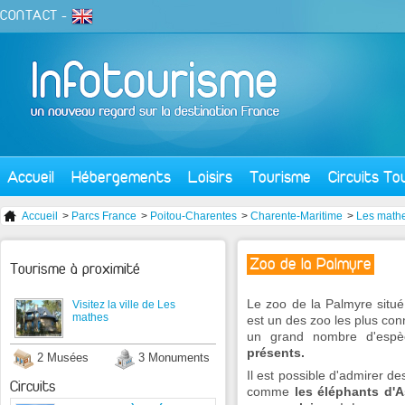
CONTACT
-
Accueil
Hébergements
Loisirs
Tourisme
Circuits To
Accueil
>
Parcs France
>
Poitou-Charentes
>
Charente-Maritime
>
Les math
Zoo de la Palmyre
Tourisme à proximité
Le zoo de la Palmyre situ
Visitez la ville de Les
mathes
est un des zoo les plus con
un grand nombre d'esp
présents.
2 Musées
3 Monuments
Il est possible d'admirer 
Circuits
comme
les éléphants d'A