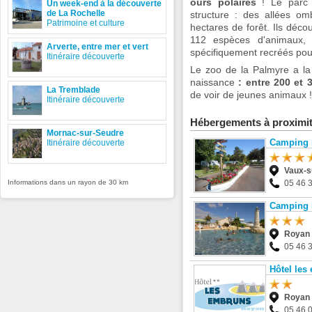
ours polaires
! Le parc 
Un week-end à la découverte
de La Rochelle
structure : des allées o
Patrimoine et culture
hectares de forêt. Ils déc
112 espèces d'animaux, 
Arverte, entre mer et vert
spécifiquement recréés pou
Itinéraire découverte
Le zoo de la Palmyre a la
naissance
: entre 200 et 
La Tremblade
de voir de jeunes animaux !
Itinéraire découverte
Hébergements à proximi
Mornac-sur-Seudre
Camping 
Itinéraire découverte
Vaux-s
Informations dans un rayon de 30 km
05 46 
Camping 
Royan
05 46 
Hôtel les
Royan
05 46 