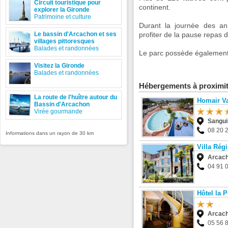
Circuit touristique pour
continent.
explorer la Gironde
Patrimoine et culture
Durant la journée des an
Le bassin d'Arcachon et ses
profiter de la pause repas 
villages pittoresques
Balades et randonnées
Le parc possède également 
Visitez la Gironde
Balades et randonnées
Hébergements à proximi
La route de l'huître autour du
Homair Va
Bassin d'Arcachon
Virée gourmande
Sangui
08 20 
Informations dans un rayon de 30 km
Villa Rég
Arcac
04 91 
Hôtel la 
Arcac
05 56 