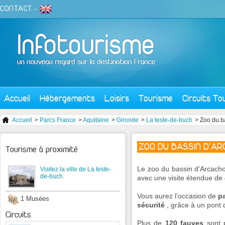
CONTACT
-
Accueil
Hébergements
Loisirs
Tourisme
Circuits To
Accueil
>
Parcs France
>
Aquitaine
>
Gironde
>
La teste-de-buch
> Zoo du b
ZOO DU BASSIN D'A
Tourisme à proximité
Le zoo du bassin d'Arcach
Visitez la ville de La teste-
de-buch
avec une visite étendue de
Vous aurez l'occasion de
pa
1 Musées
sécurité
, grâce à un pont 
Circuits
Plus de
120 fauves
sont p