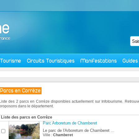
Tourisme
Circuits Touristiques
Manifestations
Guides
Parcs en Corrèze
Liste des 2 parcs en Corrèze disponibles actuellement sur Infotourisme. Retro
proposons dans le département.
Liste des parcs en Corrèze
Parc Arboretum de Chamberet
Le parc de l'Arboretum de Chamberet ...
Ville :
Chamberet