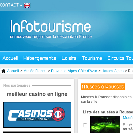
CONTACT
-
Accueil
Hébergements
Loisirs
Tourisme
Circuits To
Accueil
>
Musée France
>
Provence-Alpes-Côte-d'Azur
>
Hautes-Alpes
> Ro
Nos partenaires
Musées à Rousset
meilleur casino en ligne
Musées à Rousset disponibles 
sur la ville.
Liste des musées à Rousse
Muséo
Situé
muséo