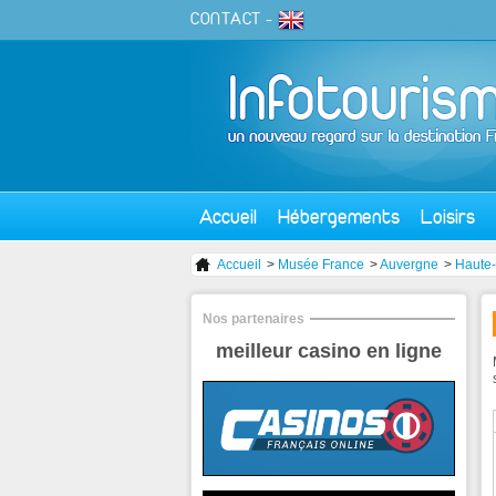
CONTACT
-
Accueil
Hébergements
Loisirs
Accueil
>
Musée France
>
Auvergne
>
Haute-
Nos partenaires
meilleur casino en ligne