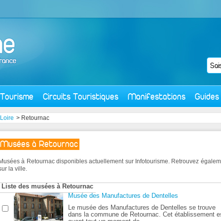
Tourisme
Circuits Touristiques
Manifestations
Guides
Loire
> Retournac
Musées à Retournac
Musées à Retournac disponibles actuellement sur Infotourisme. Retrouvez égale
sur la ville.
Liste des musées à Retournac
Musée des Manufactures de Dentelles
Le musée des Manufactures de Dentelles se trouve
dans la commune de Retournac. Cet établissement e