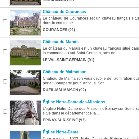
Château de Courances
Le château de Courances est un château français situ
dans la commune ...
COURANCES (91)
Château du Marais
Le château du Marais est un château français situé dan
la commune du Val-Saint-Germain, près de ...
LE VAL-SAINT-GERMAIN (91)
Château de Malmaison
Château de Malmaison vous dévoile de l'admiration qu
portait Bonaparte pour l'antique. Son ...
RUEIL-MALMAISON (92)
Église Notre-Dame-des-Missions
L'église Notre-Dame-des-Missions d'Épinay-sur-Seine s
situe dans le département de la ...
EPINAY-SUR-SEINE (93)
Église Notre-Dame
Consacrée en 1923, Notre-Dame du Raincy, icône d