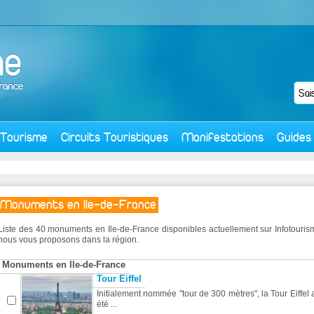
Tourisme
Circuits Touristiques
Manifestations
Guides
Monuments en Ile-de-France
Liste des 40 monuments en Ile-de-France disponibles actuellement sur Infotour
nous vous proposons dans la région.
Monuments en Ile-de-France
Tour Eiffel
Initialement nommée "tour de 300 mètres", la Tour Eiffel 
été ...