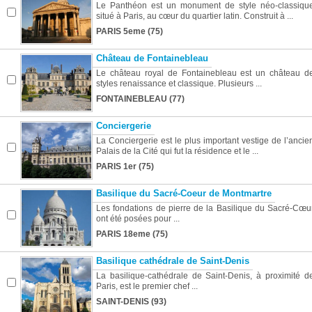
Le Panthéon est un monument de style néo-classiqu
situé à Paris, au cœur du quartier latin. Construit à ...
PARIS 5eme (75)
Château de Fontainebleau
Le château royal de Fontainebleau est un château d
styles renaissance et classique. Plusieurs ...
FONTAINEBLEAU (77)
Conciergerie
La Conciergerie est le plus important vestige de l’ancie
Palais de la Cité qui fut la résidence et le ...
PARIS 1er (75)
Basilique du Sacré-Coeur de Montmartre
Les fondations de pierre de la Basilique du Sacré-Cœu
ont été posées pour ...
PARIS 18eme (75)
Basilique cathédrale de Saint-Denis
La basilique-cathédrale de Saint-Denis, à proximité d
Paris, est le premier chef ...
SAINT-DENIS (93)