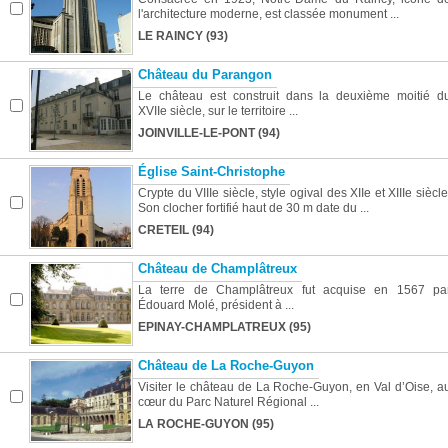
l'architecture moderne, est classée monument ...
LE RAINCY (93)
Château du Parangon
Le château est construit dans la deuxième moitié d
XVIIe siècle, sur le territoire ...
JOINVILLE-LE-PONT (94)
Église Saint-Christophe
Crypte du VIIIe siècle, style ogival des XIIe et XIIIe siècle
Son clocher fortifié haut de 30 m date du ...
CRETEIL (94)
Château de Champlâtreux
La terre de Champlâtreux fut acquise en 1567 pa
Édouard Molé, président à ...
EPINAY-CHAMPLATREUX (95)
Château de La Roche-Guyon
Visiter le château de La Roche-Guyon, en Val d’Oise, a
cœur du Parc Naturel Régional ...
LA ROCHE-GUYON (95)