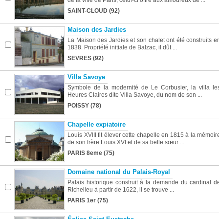
de la ville de Paris, celui-ci offre aux amoureux de ...
SAINT-CLOUD (92)
Maison des Jardies
La Maison des Jardies et son chalet ont été construits e
1838. Propriété initiale de Balzac, il dût ...
SEVRES (92)
Villa Savoye
Symbole de la modernité de Le Corbusier, la villa le
Heures Claires dite Villa Savoye, du nom de son ...
POISSY (78)
Chapelle expiatoire
Louis XVIII fit élever cette chapelle en 1815 à la mémoir
de son frère Louis XVI et de sa belle sœur ...
PARIS 8eme (75)
Domaine national du Palais-Royal
Palais historique construit à la demande du cardinal d
Richelieu à partir de 1622, il se trouve ...
PARIS 1er (75)