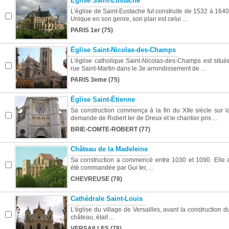
Église Saint-Eustache
L'église de Saint-Eustache fut construite de 1532 à 1640
Unique en son genre, son plan est celui ...
PARIS 1er (75)
Église Saint-Nicolas-des-Champs
L'église catholique Saint-Nicolas-des-Champs est situé
rue Saint-Martin dans le 3e arrondissement de ...
PARIS 3eme (75)
Église Saint-Étienne
Sa construction commença à la fin du XIIe siècle sur l
demande de Robert Ier de Dreux et le chantier pris ...
BRIE-COMTE-ROBERT (77)
Château de la Madeleine
Sa construction a commencé entre 1030 et 1090. Elle 
été commandée par Gui Ier, ...
CHEVREUSE (78)
Cathédrale Saint-Louis
L'église du village de Versailles, avant la construction d
château, était ...
VERSAILLES (78)