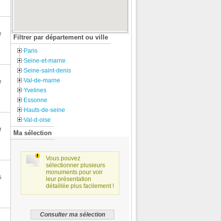
e
Filtrer par département ou ville
Paris
Seine-et-marne
Seine-saint-denis
Val-de-marne
e
Yvelines
Essonne
Hauts-de-seine
Val-d-oise
r
Ma sélection
Vous pouvez
sélectionner plusieurs
monuments pour voir
s
leur présentation
détaillée plus facilement !