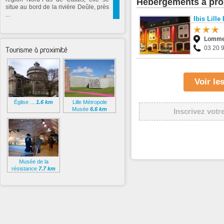
Hébergements à pro
situe au bord de la rivière Deûle, près
...
Ibis Lill
Lomm
03 20 
Tourisme à proximité
Voir le
Église ...
1.6 km
Lille Métropole
Musée
6.6 km
Inscrivez votr
Musée de la
résistance
7.7 km