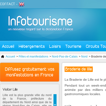
CONTACT
-
Accueil
Hébergements
Loisirs
Tourisme
Circuits To
Accueil
>
Fêtes et manifestations
>
Nord-Pas-de-Calais
>
Nord
> Braderie de 
Diffusez gratuitement vos
Braderie de lille
manifestations en France
La Braderie de Lille est le
Pendant tout un week-end,
Visiter Lille
animée par des milliers d
gastronomiques locales.
Lille est la plus grande ville du nord
de la France, préfecture du
département du Nord ainsi que de la
+
région Nord-Pas de Calais, elle se