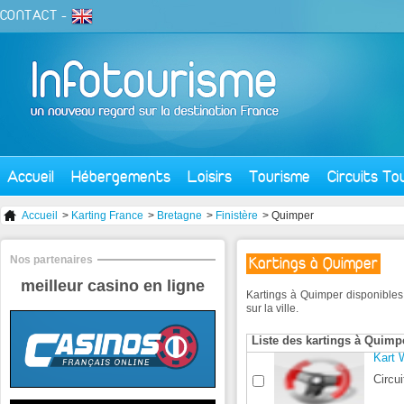
CONTACT
-
Accueil
Hébergements
Loisirs
Tourisme
Circuits To
Accueil
>
Karting France
>
Bretagne
>
Finistère
> Quimper
Nos partenaires
Kartings à Quimper
meilleur casino en ligne
Kartings à Quimper disponibles
sur la ville.
Liste des kartings à Quimp
Kart 
Circui