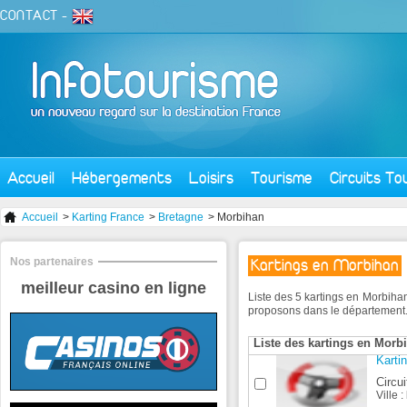
CONTACT
-
Accueil
Hébergements
Loisirs
Tourisme
Circuits To
Accueil
>
Karting France
>
Bretagne
> Morbihan
Nos partenaires
Kartings en Morbihan
meilleur casino en ligne
Liste des 5 kartings en Morbiha
proposons dans le département
Liste des kartings en Morb
Karti
Circui
Ville :