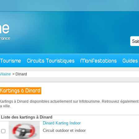
Tourisme
Circuits Touristiques
Manifestations
Guides
-Vilaine
> Dinard
Kartings à Dinard
Kartings à Dinard disponibles actuellement sur Infotourisme. Retrouvez égalemen
la ville.
Liste des kartings à Dinard
Dinard Karting Indoor
Circuit outdoor et indoor