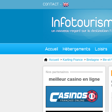
CONTACT
-
Accueil
Hébergements
Loisirs
Accueil
>
Karting France
>
Bretagne
>
Ille-et
Nos partenaires
meilleur casino en ligne