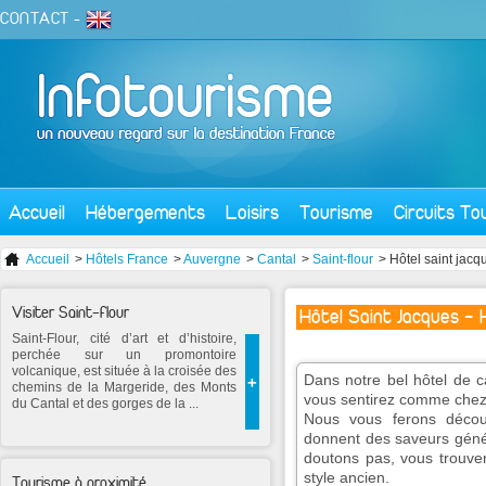
CONTACT
-
Accueil
Hébergements
Loisirs
Tourisme
Circuits To
Accueil
>
Hôtels France
>
Auvergne
>
Cantal
>
Saint-flour
> Hôtel saint jacq
Visiter Saint-flour
Hôtel Saint Jacques - 
Saint-Flour, cité d’art et d’histoire,
perchée sur un promontoire
volcanique, est située à la croisée des
Dans notre bel hôtel de c
+
chemins de la Margeride, des Monts
vous sentirez comme chez
du Cantal et des gorges de la ...
Nous vous ferons découv
donnent des saveurs génér
doutons pas, vous trouv
style ancien.
Tourisme à proximité