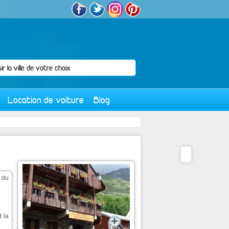
Location de voiture
Blog
 du
 la