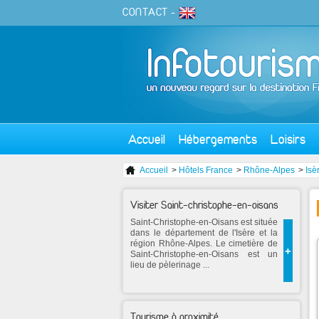
CONTACT
-
Accueil
Hébergements
Loisirs
Accueil
>
Hôtels France
>
Rhône-Alpes
>
Isè
Visiter Saint-christophe-en-oisans
Saint-Christophe-en-Oisans est située
dans le département de l'Isère et la
région Rhône-Alpes. Le cimetière de
+
Saint-Christophe-en-Oisans est un
lieu de pèlerinage ...
Tourisme à proximité