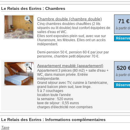
Le Relais des Ecrins : Chambres
Chambre double (chambre double)
71 €
Cinq chambres doubles chauffées (2 lits
séparés ou lit double) tout confort équipées de
à partir 
salles d'eau et WC.
Elles sont exposées plein sud, avec vue sur
Réserve
l'Auranoure, les fétoules. Elles ont un accès
indépendant.
Demi-pension 50 €, pension 60 € par jour par
personne, chambre petit déjeuner 70 €.
Appartement meublé (appartement)
520 
Appartement 3 pièces (80 m2) + salle d'eau +
WC, dans maison privée. Entrée
à partir 
indépendante.
Grand séjour avec TV, cuisine à l'américaine,
Réserve
grand balcon plein sud, lave linge.
5 à 7 couchages
location toute l'année
la semaine : 520 euros
taxe de séjour : 0,55 euros
charges d'électricité non comprises
Le Relais des Ecrins : Informations complémentaires
Taxe