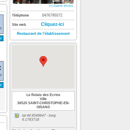
[+] Galerie photos
0476795572
Téléphone
Cliquez-ici
Site web
de
Restaurant de l'établissement
r
€
de
r
Le Relais des Ecrins
Ville
38520 SAINT-CHRISTOPHE-EN-
OISANS
lat
44.9549647
- long
6.1783718