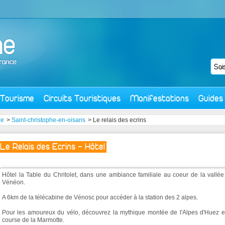
Tourisme
Circuits Touristiques
Manifestations
Guides
re
>
Saint-christophe-en-oisans
> Le relais des ecrins
Le Relais des Ecrins - Hôtel
Hôtel la Table du Chritolet, dans une ambiance familiale au coeur de la vallée
Vénéon.
A 6km de la télécabine de Vénosc pour accéder à la station des 2 alpes.
Pour les amoureux du vélo, découvrez la mythique montée de l'Alpes d'Huez et
course de la Marmotte.