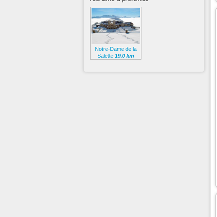
Notre-Dame de la
Salette
19.0 km