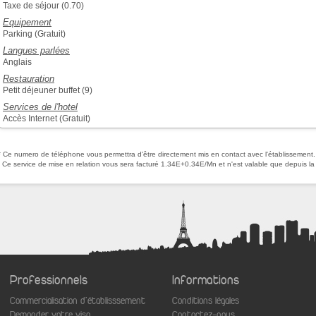
Taxe de séjour (0.70)
Equipement
Parking (Gratuit)
Langues parlées
Anglais
Restauration
Petit déjeuner buffet (9)
Services de l'hotel
Accès Internet (Gratuit)
* Ce numero de téléphone vous permettra d'être directement mis en contact avec l'établissement.
Ce service de mise en relation vous sera facturé 1.34E+0.34E/Mn et n'est valable que depuis la
Professionnels
Informations
Commercialisation d'établisssement
Conditions légales
aw
Demander votre visa
Contactez-nous