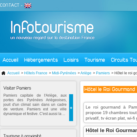
CONTACT
-
Accueil
Hébergements
Loisirs
Tourisme
Circuits To
Accueil
>
Hôtels France
>
Midi-Pyrénées
>
Ariège
>
Pamiers
> Hôtel le roi 
Visiter Pamiers
Hôtel le Roi Gourmand 
Pamiers capitale de l'Ariège, aux
portes des Pyrénées Ariègeoises,
jouit d'un climat sain dans un cadre
Le roi gourmand à Pami
+
de verdure. Pamiers est une ville
propose 19 chambres tout c
dynamique et festive. C'est aussi la ...
privatif, tv écran plat, wi-f
Hôtel le Roi Gourma
Tourisme à proximité