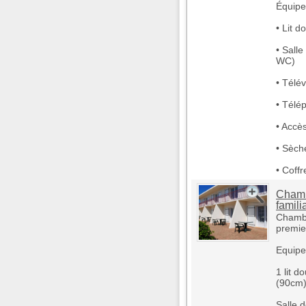
Équipe
• Lit 
• Sall
WC)
• Télév
• Télé
• Accès
• Sèch
• Coffr
Chamb
famili
Chambr
premie
Equipe
1 lit d
(90cm
Salle 