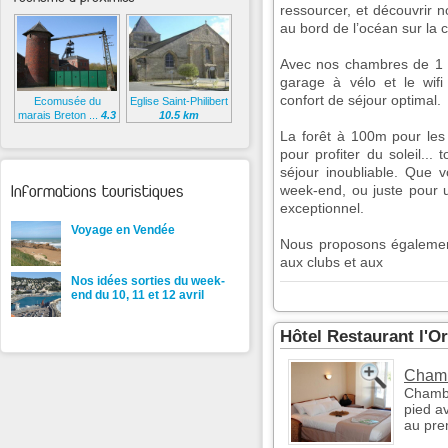
ressourcer, et découvrir 
au bord de l’océan sur la c
Avec nos chambres de 1 à 
garage à vélo et le wifi
confort de séjour optimal.
Ecomusée du
Eglise Saint-Philibert
marais Breton ...
4.3
10.5 km
km
La forêt à 100m pour les
pour profiter du soleil..
séjour inoubliable. Que 
Informations touristiques
week-end, ou juste pour u
exceptionnel.
Voyage en Vendée
Nous proposons égalemen
aux clubs et aux
Nos idées sorties du week-
end du 10, 11 et 12 avril
Hôtel Restaurant l'O
Chamb
Chambr
pied av
au pre