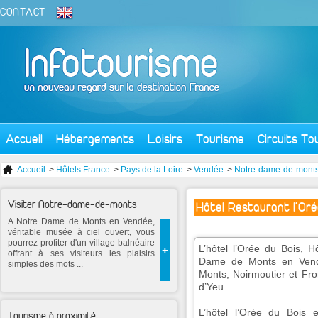
CONTACT
-
Accueil
Hébergements
Loisirs
Tourisme
Circuits To
Accueil
>
Hôtels France
>
Pays de la Loire
>
Vendée
>
Notre-dame-de-mont
Visiter Notre-dame-de-monts
Hôtel Restaurant l'Oré
A Notre Dame de Monts en Vendée,
véritable musée à ciel ouvert, vous
pourrez profiter d'un village balnéaire
L’hôtel l’Orée du Bois, 
+
offrant à ses visiteurs les plaisirs
Dame de Monts en Vend
simples des mots ...
Monts, Noirmoutier et Fro
d’Yeu.
L’hôtel l’Orée du Bois e
Tourisme à proximité