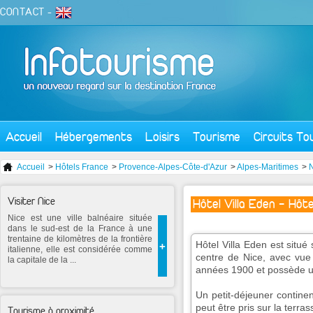
CONTACT
-
Accueil
Hébergements
Loisirs
Tourisme
Circuits To
Accueil
>
Hôtels France
>
Provence-Alpes-Côte-d'Azur
>
Alpes-Maritimes
>
Visiter Nice
Hôtel Villa Eden - Hôte
Nice est une ville balnéaire située
dans le sud-est de la France à une
trentaine de kilomètres de la frontière
Hôtel Villa Eden est situ
+
italienne, elle est considérée comme
centre de Nice, avec vue
la capitale de la ...
années 1900 et possède u
Un petit-déjeuner continen
peut être pris sur la terras
Tourisme à proximité