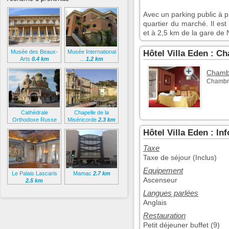
Avec un parking public à p
quartier du marché. Il es
et à 2,5 km de la gare de 
Musée des Beaux-
Musée International
Hôtel Villa Eden : C
Arts
0.4 km
...
1.2 km
Chambr
Chambre
Cathédrale
Chapelle de la
Orthodoxe Russe
Miséricorde
2.3 km
1.4 km
Hôtel Villa Eden : I
Taxe
Taxe de séjour (Inclus)
Equipement
Le Palais Lascaris
Mamac
2.7 km
Ascenseur
2.5 km
Langues parlées
Anglais
Restauration
Petit déjeuner buffet (9)