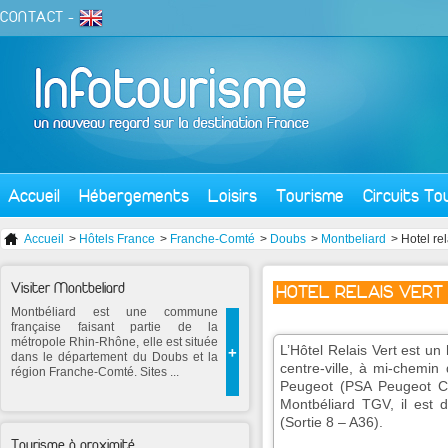
CONTACT
-
Accueil
Hébergements
Loisirs
Tourisme
Circuits To
Accueil
>
Hôtels France
>
Franche-Comté
>
Doubs
>
Montbeliard
> Hotel rel
Visiter Montbeliard
HOTEL RELAIS VERT -
Montbéliard est une commune
française faisant partie de la
métropole Rhin-Rhône, elle est située
L’Hôtel Relais Vert est un
+
dans le département du Doubs et la
centre-ville, à mi-chemin 
région Franche-Comté. Sites ...
Peugeot (PSA Peugeot Cit
Montbéliard TGV, il est d
(Sortie 8 – A36).
Tourisme à proximité