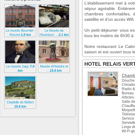
L’établissement met à votr
séjour agréable. Entièrem
chambres confortables, é
satellite et d’un accès Wifi.
Un petit-déjeuner vous es
Le musée Beurnier-
Le Musée de
Rossel
1.8 km
l'Aventure ...
2.1 km
tous les matins de 6h30 à
Notre restaurant Le Cabr
saison et est ouvert tous 
HOTEL RELAIS VERT
Le musée Japy
7.9
Musée d'Histoire et
km
...
15.6 km
Chambr
Douche 
Climatis
Radio &
Bureau
Articles 
Salle de
Citadelle de Belfort
Chauff
15.6 km
Moquet
Télévisi
Service 
Serviet
Linge d
Wi-Fi gra