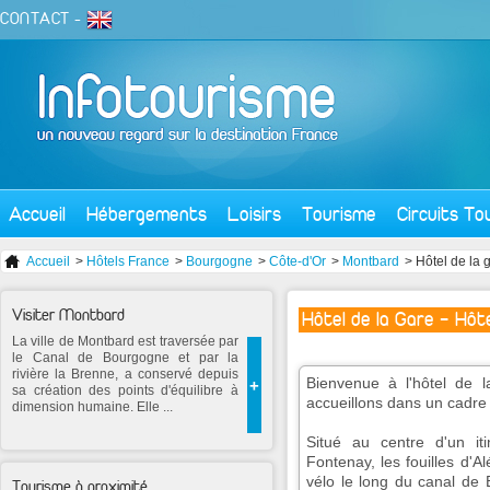
CONTACT
-
Accueil
Hébergements
Loisirs
Tourisme
Circuits To
Accueil
>
Hôtels France
>
Bourgogne
>
Côte-d'Or
>
Montbard
> Hôtel de la 
Visiter Montbard
Hôtel de la Gare - Hôte
La ville de Montbard est traversée par
le Canal de Bourgogne et par la
rivière la Brenne, a conservé depuis
Bienvenue à l'hôtel de
+
sa création des points d'équilibre à
accueillons dans un cadre 
dimension humaine. Elle ...
Situé au centre d'un iti
Fontenay, les fouilles d'A
vélo le long du canal de 
Tourisme à proximité