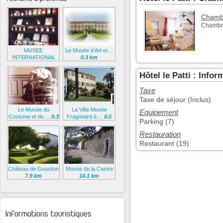
Chamb
Chambre
MUSEE
Le Musée d’Art et ...
INTERNATIONAL
0.3 km
DE LA ...
0.3 km
Hôtel le Patti : Inf
Taxe
Taxe de séjour (Inclus)
Le Musée du
La Villa-Musée
Equipement
Costume et du ...
0.3
Fragonard à ...
0.5
Parking (7)
km
km
Restauration
Restaurant (19)
Château de Gourdon
Musée de la Castre
7.9 km
14.1 km
Informations touristiques