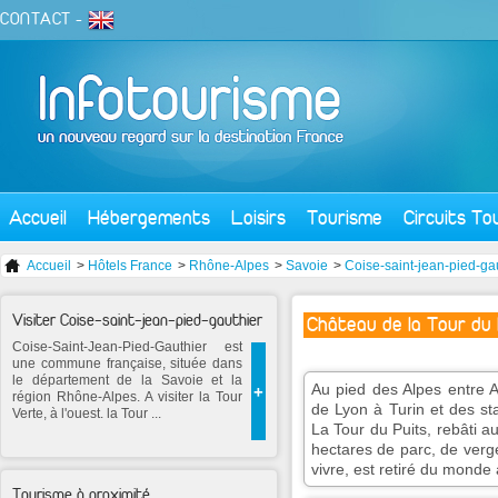
CONTACT
-
Accueil
Hébergements
Loisirs
Tourisme
Circuits To
Accueil
>
Hôtels France
>
Rhône-Alpes
>
Savoie
>
Coise-saint-jean-pied-ga
Visiter Coise-saint-jean-pied-gauthier
Château de la Tour du 
Coise-Saint-Jean-Pied-Gauthier est
une commune française, située dans
le département de la Savoie et la
Au pied des Alpes entre Al
+
région Rhône-Alpes. A visiter la Tour
de Lyon à Turin et des sta
Verte, à l'ouest. la Tour ...
La Tour du Puits, rebâti 
hectares de parc, de verger
vivre, est retiré du monde 
Tourisme à proximité