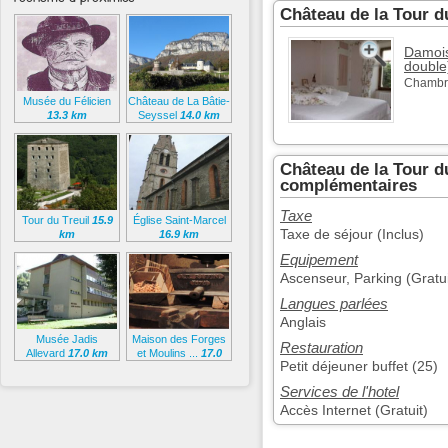
Château de la Tour d
Damois
double
Chambre
Musée du Félicien
Château de La Bâtie-
13.3 km
Seyssel
14.0 km
Château de la Tour d
complémentaires
Taxe
Tour du Treuil
15.9
Église Saint-Marcel
Taxe de séjour (Inclus)
km
16.9 km
Equipement
Ascenseur, Parking (Gratui
Langues parlées
Anglais
Musée Jadis
Maison des Forges
Restauration
Allevard
17.0 km
et Moulins ...
17.0
Petit déjeuner buffet (25)
km
Services de l'hotel
Accès Internet (Gratuit)