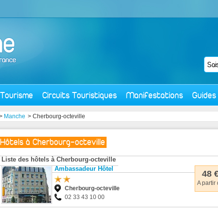
Tourisme
Circuits Touristiques
Manifestations
Guides
>
Manche
> Cherbourg-octeville
Hôtels à Cherbourg-octeville
Liste des hôtels à Cherbourg-octeville
Ambassadeur Hôtel
48 
A partir
Cherbourg-octeville
02 33 43 10 00