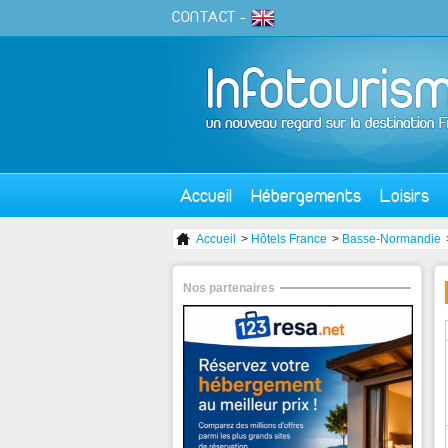
CONTACT
-
Accueil
Hébergements
Loisirs
Accueil
>
Hôtels France
>
Basse-Normandie
Nos partenaires