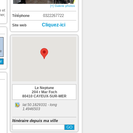
[+] Galerie photos
e et
mer,
0322267722
Téléphone
Cliquez-ici
Site web
de
r
Le Neptune
204 r Mar Foch
80410 CAYEUX-SUR-MER
lat
50.1829331
- long
1.4946503
Itinéraire depuis ma ville