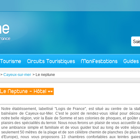
Tourisme
Circuits Touristiques
Manifestations
Guides
>
Cayeux-sur-mer
> Le neptune
Le Neptune - Hôtel **
Notre établissement, labellisé "Logis de France", est situé au centre de la sta
balnéaire de Cayeux-sur-Mer. C'est le point de rendez-vous idéal pour découv
notre belle région, voir la Baie de Somme et ses colonies de phoques, et goûter
plaisirs des spécialités du terroir. Nous nous ferons un plaisir de vous accueillir 
une ambiance simple et familiale et de vous guider tout au long de votre séjou
seulement 50 mètres de la plage et de son célèbre chemin de planches (le plus 
d'Europe), nous vous proposons 13 chambres confortables aux teintes gaies