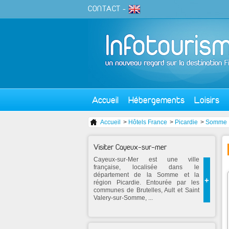
CONTACT
-
Accueil
Hébergements
Loisirs
Accueil
>
Hôtels France
>
Picardie
>
Somme
Visiter Cayeux-sur-mer
Cayeux-sur-Mer est une ville
française, localisée dans le
département de la Somme et la
+
région Picardie. Entourée par les
communes de Brutelles, Ault et Saint
Valery-sur-Somme, ...