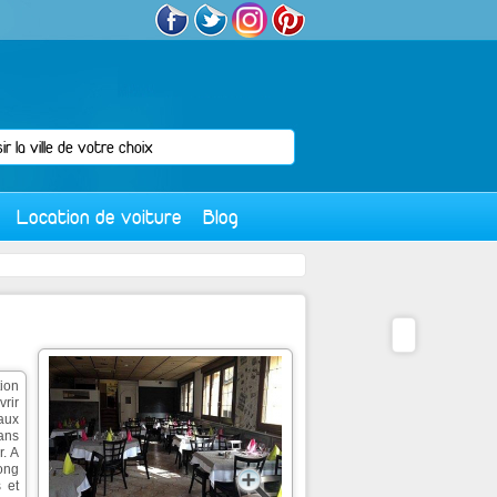
Location de voiture
Blog
tion
rir
 aux
dans
r. A
long
 et