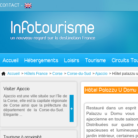
CONTACT
-
Accueil
Hébergements
Loisirs
Tourisme
Circuits To
Accueil
>
Hôtels France
>
Corse
>
Corse-du-Sud
>
Ajaccio
> Hôtel palazzu 
Visiter Ajaccio
Hôtel Palazzu U Domu 
Ajaccio est une ville située sur l’île de
la Corse, elle est la capitale régionale
de Corse ainsi que la préfecture du
Restauré dans un esprit 
+
département de la Corse-du-Sud.
Palazzu u Domu vous pe
Elégante ...
ajaccienne en toute saison
Distribuées sur quatre
spacieuses et lumineuses.
jardin intérieur, certaines
Tourisme à proximité