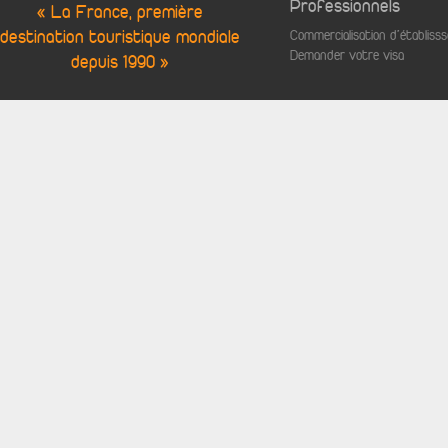
Professionnels
« La France, première
destination touristique mondiale
Commercialisation d'établis
Demander votre visa
depuis 1990 »