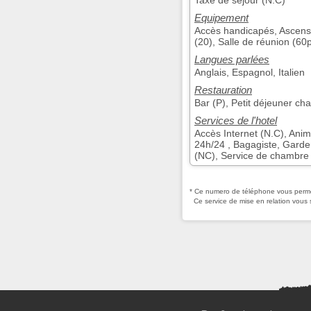
Taxe de séjour (N.C)
Equipement
Accès handicapés, Ascens
(20), Salle de réunion (60p
Langues parlées
Anglais, Espagnol, Italien
Restauration
Bar (P), Petit déjeuner ch
Services de l'hotel
Accès Internet (N.C), Ani
24h/24 , Bagagiste, Garder
(NC), Service de chambre
* Ce numero de téléphone vous permet
Ce service de mise en relation vous 