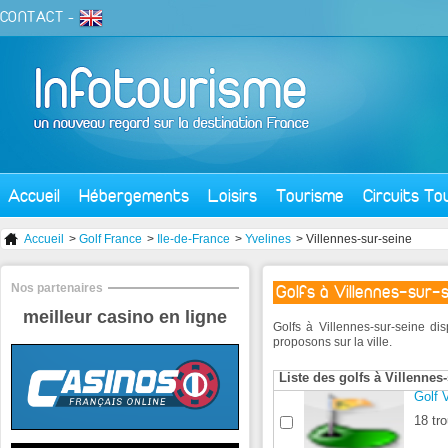
CONTACT
-
Accueil
Hébergements
Loisirs
Tourisme
Circuits To
Accueil
>
Golf France
>
Ile-de-France
>
Yvelines
> Villennes-sur-seine
Nos partenaires
Golfs à Villennes-sur-
meilleur casino en ligne
Golfs à Villennes-sur-seine di
proposons sur la ville.
Liste des golfs à Villennes
Golf 
18 tro