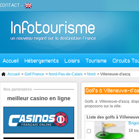
CONTACT
-
Accueil
Hébergements
Loisirs
Tourisme
Circuits To
Accueil
>
Golf France
>
Nord-Pas-de-Calais
>
Nord
> Villeneuve-d'ascq
Nos partenaires
Golfs à Villeneuve-d'a
meilleur casino en ligne
Golfs à Villeneuve-d'ascq dis
proposons sur la ville.
Liste des golfs à Villeneuv
Brigo
18 tou