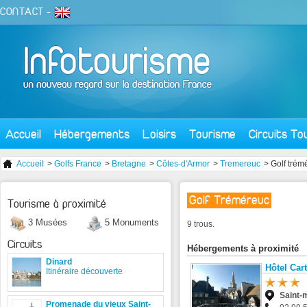
CONTACT
-
Accueil
Hébergements
Loisirs
Tourisme
Circuits To
Accueil
>
Golfs France
>
Bretagne
>
Côtes-d'Armor
>
Tremereuc
> Golf trém
Golf Tréméreuc
Tourisme à proximité
3 Musées
5 Monuments
9 trous.
Circuits
Hébergements à proximité
Dinard
Hôtel Cart
Itinéraire découverte
Saint-
Promenade du vieux Saint-