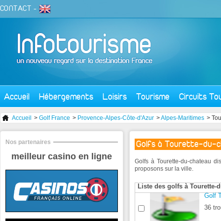
CONTACT
-
Accueil
Hébergements
Loisirs
Tourisme
Circuits To
Accueil
>
Golf France
>
Provence-Alpes-Côte-d'Azur
>
Alpes-Maritimes
> Tou
Nos partenaires
Golfs à Tourette-du-
meilleur casino en ligne
Golfs à Tourette-du-chateau di
proposons sur la ville.
Liste des golfs à Tourette-
Golf 
36 tro