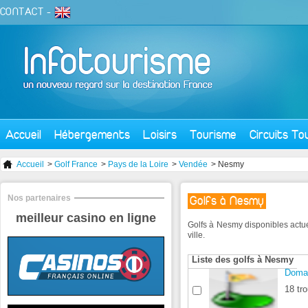
CONTACT
-
Accueil
Hébergements
Loisirs
Tourisme
Circuits To
Accueil
>
Golf France
>
Pays de la Loire
>
Vendée
> Nesmy
Nos partenaires
Golfs à Nesmy
meilleur casino en ligne
Golfs à Nesmy disponibles actu
ville.
Liste des golfs à Nesmy
Doma
18 tro