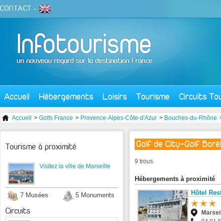
CONTACT
-
Accueil
Hébergements
Loisirs
Tourisme
Circuits To
Accueil
>
Golfs France
>
Provence-Alpes-Côte-d'Azur
>
Bouches-du-Rhône
Golf de City-Golf Boré
Tourisme à proximité
9 trous.
Visitez la ville de Marseille
Hébergements à proximité
Hôtel Res
7 Musées
5 Monuments
Circuits
Marsei