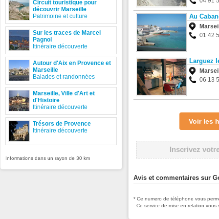
04 91 
Circuit touristique pour
découvrir Marseille
Patrimoine et culture
Au Caban
Marsei
Sur les traces de Marcel
01 42 
Pagnol
Itinéraire découverte
Larguez l
Autour d'Aix en Provence et
Marseille
Marsei
Balades et randonnées
06 13 
Marseille, Ville d'Art et
d'Histoire
Itinéraire découverte
Voir les
Trésors de Provence
Itinéraire découverte
Inscrivez votr
Informations dans un rayon de 30 km
Avis et commentaires sur Go
* Ce numero de téléphone vous permet
Ce service de mise en relation vous 