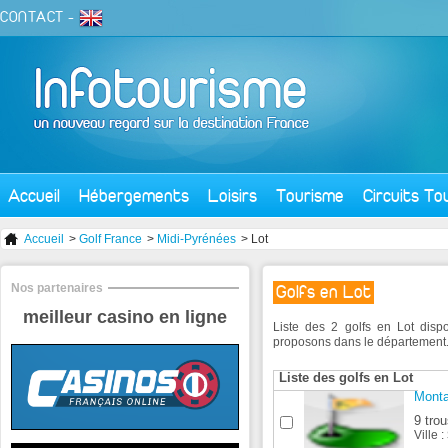
CONTACT
-
Accueil
Hébergements
Loisirs
Tourisme
Circuits To
Accueil
>
Golf France
>
Midi-Pyrénées
> Lot
Nos partenaires
Golfs en Lot
meilleur casino en ligne
Liste des 2 golfs en Lot disp
proposons dans le département
Liste des golfs en Lot
Monta
9 trou
Ville :