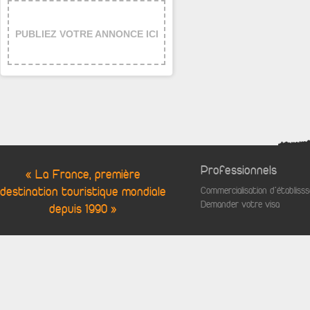
PUBLIEZ VOTRE ANNONCE ICI
Professionnels
« La France, première
destination touristique mondiale
Commercialisation d'établis
Demander votre visa
depuis 1990 »