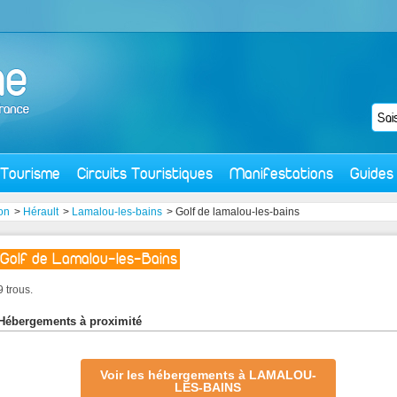
Tourisme
Circuits Touristiques
Manifestations
Guides
on
>
Hérault
>
Lamalou-les-bains
> Golf de lamalou-les-bains
Golf de Lamalou-les-Bains
9 trous.
Hébergements à proximité
Voir les hébergements à LAMALOU-
LES-BAINS