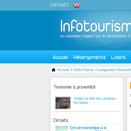
CONTACT
-
Accueil
Hébergements
Loisirs
Accueil
>
Golfs France
>
Languedoc-Roussill
Tourisme à proximité
Visitez la ville de Lamalou-
les-bains
Circuits
Circuit touristique à la