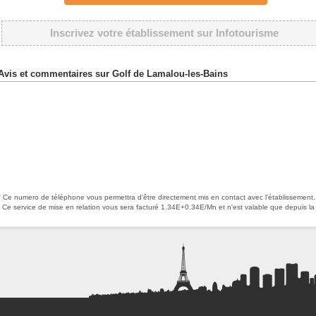
Inscrivez votre établissement sur Infotourisme
Avis et commentaires sur Golf de Lamalou-les-Bains
* Ce numero de téléphone vous permettra d'être directement mis en contact avec l'établissement.
Ce service de mise en relation vous sera facturé 1.34E+0.34E/Mn et n'est valable que depuis la