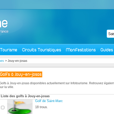
Tourisme
Circuits Touristiques
Manifestations
Guides
nes
> Jouy-en-josas
Golfs à Jouy-en-josas
Golfs à Jouy-en-josas disponibles actuellement sur Infotourisme. Retrouvez égale
sur la ville.
Liste des golfs à Jouy-en-josas
Golf de Saint-Marc
18 trous.