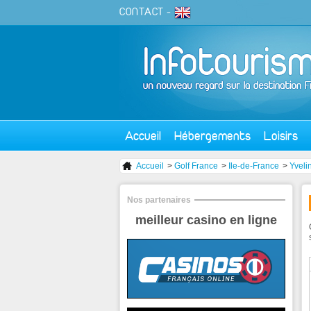
CONTACT
-
Accueil
Hébergements
Loisirs
Accueil
>
Golf France
>
Ile-de-France
>
Yveli
Nos partenaires
meilleur casino en ligne