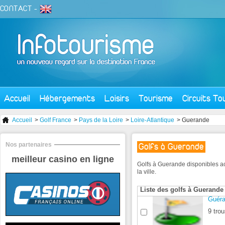
CONTACT
-
Accueil
Hébergements
Loisirs
Tourisme
Circuits To
Accueil
>
Golf France
>
Pays de la Loire
>
Loire-Atlantique
> Guerande
Nos partenaires
Golfs à Guerande
meilleur casino en ligne
Golfs à Guerande disponibles a
la ville.
Liste des golfs à Guerande
Guér
9 trou